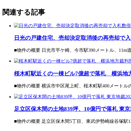
関連する記事
日光の戸建住宅、売却決定取消後の再売却で入札
■物件の概要 日光市平ケ崎、今市駅390メートル、11m
桜木町駅近くの一棟ビル7億超で落札 横浜地方裁
■物件の概要 横浜市中区尾上町、桜木町駅400メートル
足立区保木間の土地839坪、10億円で落札 東京地
■物件の概要 足立区保木間5丁目、東武伊勢崎線谷塚駅12