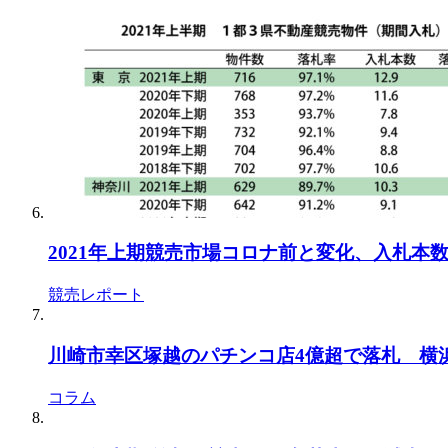
2021年上期競売市場コロナ前と変化、入札本
競売レポート
川崎市幸区塚越のパチンコ店4億超で落札 横浜地
コラム