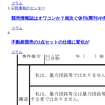
コラム
競売情報誌はオワコンか？相次ぐ休刊(廃刊)
コラム
不動産競売の3点セットの仕様に変化が
コラム