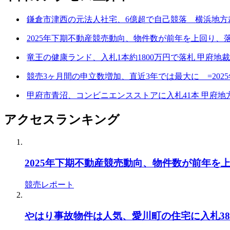
鎌倉市津西の元法人社宅、6億超で自己競落 横浜地方裁判
2025年下期不動産競売動向、物件数が前年を上回り、
竜王の健康ランド、入札1本約1800万円で落札 甲府地裁
競売3ヶ月間の申立数増加、直近3年では最大に =2025
甲府市青沼、コンビニエンスストアに入札41本 甲府地方裁
アクセスランキング
2025年下期不動産競売動向、物件数が前年を
競売レポート
やはり事故物件は人気、愛川町の住宅に入札38本