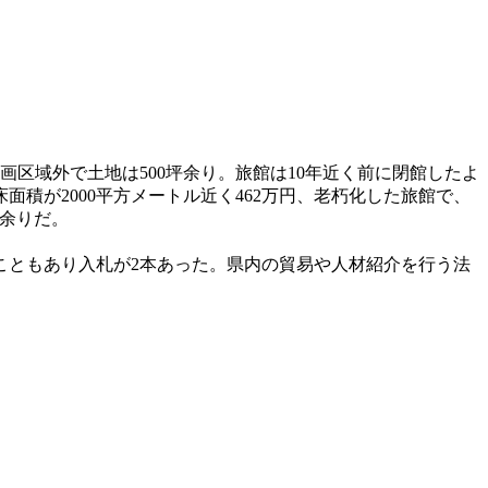
画区域外で土地は500坪余り。旅館は10年近く前に閉館したよ
床面積が2000平方メートル近く462万円、老朽化した旅館で、
円余りだ。
こともあり入札が2本あった。県内の貿易や人材紹介を行う法