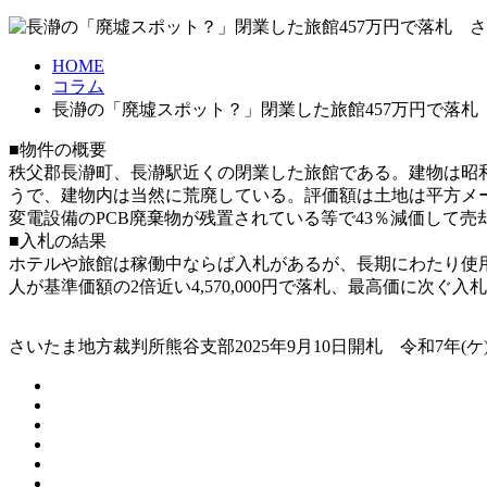
HOME
コラム
長瀞の「廃墟スポット？」閉業した旅館457万円で落札 
■物件の概要
秩父郡長瀞町、長瀞駅近くの閉業した旅館である。建物は昭和5
うで、建物内は当然に荒廃している。評価額は土地は平方メートルあ
変電設備のPCB廃棄物が残置されている等で43％減価して売却基
■入札の結果
ホテルや旅館は稼働中ならば入札があるが、長期にわたり使
人が基準価額の2倍近い4,570,000円で落札、最高価に次ぐ入札額は
さいたま地方裁判所熊谷支部2025年9月10日開札 令和7年(ケ)