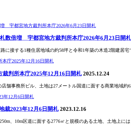
数倍増 宇都宮地方裁判所本庁2026年6月23日開
道路に接する1種住居地域の約58坪と令和1年築の木造2階建居宅で
判所本庁2025年12月16日開札
2025.12.24
の店舗事務所ビル、土地は27メートル国道に面する商業地域約62坪
裁2023年12月6日開札
2023.12.16
50m、10m区道に面する2776㎡と規模のある土地、土地上に