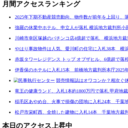
月間アクセスランキング
2025年下期不動産競売動向、物件数が前年を上回り、
強羅の休業中ホテル、申立人が落札 横浜地方裁判所小田支
川崎市幸区塚越のパチンコ店4億超で落札 横浜地方裁判所
やはり事故物件は人気、愛川町の住宅に入札38本 横浜地
赤坂タワーレジデンス トップ オブザヒル、6億超で落札 
伊香保のホテルに入札15本 前橋地方裁判所本庁2025年
競売情報誌はオワコンか？相次ぐ休
竜王の健康ランド、入札1本約1800万円で落札 甲府地裁
稲毛区あやめ台、火事で損傷の団地に入札24本 千葉地方
松戸市栄町西、全焼した建物に入札14本 千葉地方裁判
本日のアクセス上昇中