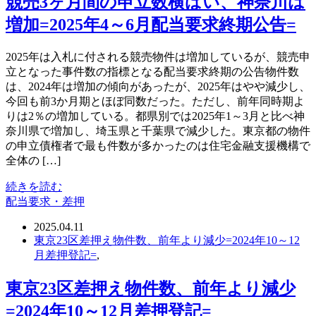
競売3ヶ月間の申立数横ばい、神奈川は
増加=2025年4～6月配当要求終期公告=
2025年は入札に付される競売物件は増加しているが、競売申
立となった事件数の指標となる配当要求終期の公告物件数
は、2024年は増加の傾向があったが、2025年はやや減少し、
今回も前3か月期とほぼ同数だった。ただし、前年同時期よ
りは2％の増加している。都県別では2025年1～3月と比べ神
奈川県で増加し、埼玉県と千葉県で減少した。東京都の物件
の申立債権者で最も件数が多かったのは住宅金融支援機構で
全体の […]
続きを読む
配当要求・差押
2025.04.11
東京23区差押え物件数、前年より減少=2024年10～12
月差押登記=
,
東京23区差押え物件数、前年より減少
=2024年10～12月差押登記=