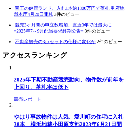
竜王の健康ランド、入札1本約1800万円で落札 甲府地
裁本庁4月20日開札
3件のビュー
競売3ヶ月間の申立数増加、直近3年では最大に
=2025年7～9月配当要求終期公告=
3件のビュー
不動産競売の3点セットの仕様に変化が
2件のビュー
アクセスランキング
2025年下期不動産競売動向、物件数が前年を
上回り、落札率は低下
競売レポート
やはり事故物件は人気、愛川町の住宅に入札
38本 横浜地裁小田原支部2023年6月21日開