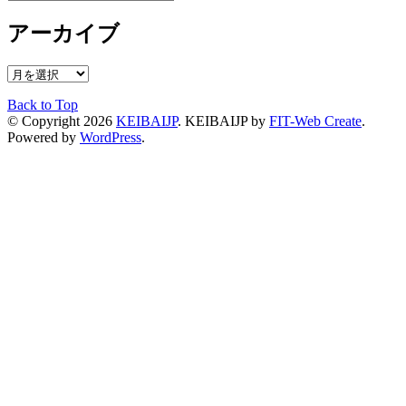
アーカイブ
ア
ー
Back to Top
カ
© Copyright 2026
KEIBAIJP
.
KEIBAIJP by
FIT-Web Create
.
イ
Powered by
WordPress
.
ブ