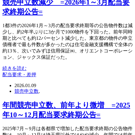
競売申立数減少 =2026年1～3月配当要
求終期公告=
1都3件の2026年1月～3月の配当要求終期等の公告物件数は減
少し、約2年半ぶりに3か月で1000物件を下回った。前年同時
期と比べても約12パーセント減少した。東京都の物件の申立
債権者で最も件数が多かったのは住宅金融支援機構で全体の
約13％、次いでみずほ信用保証㈱、オリエントコーポレーシ
ョン、ジャックス保証だった。
続きを読む
配当要求・差押
2026.01.09
競売申立数
,
年間競売申立数、前年より微増 =2025
年10～12月配当要求終期公告=
2025年7月～9月は各都県で増加した配当要求終期の公告物件
数は、10月～12月は埼玉県以外ではやや減少、年間では前年