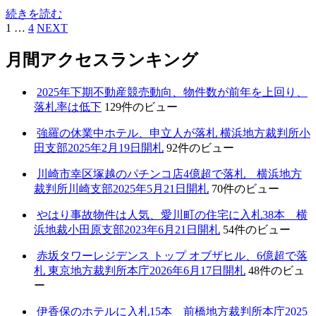
続きを読む
1
…
4
NEXT
月間アクセスランキング
2025年下期不動産競売動向、物件数が前年を上回り、
落札率は低下
129件のビュー
強羅の休業中ホテル、申立人が落札 横浜地方裁判所小
田支部2025年2月19日開札
92件のビュー
川崎市幸区塚越のパチンコ店4億超で落札 横浜地方
裁判所川崎支部2025年5月21日開札
70件のビュー
やはり事故物件は人気、愛川町の住宅に入札38本 横
浜地裁小田原支部2023年6月21日開札
54件のビュー
赤坂タワーレジデンス トップ オブザヒル、6億超で落
札 東京地方裁判所本庁2026年6月17日開札
48件のビュ
ー
伊香保のホテルに入札15本 前橋地方裁判所本庁2025