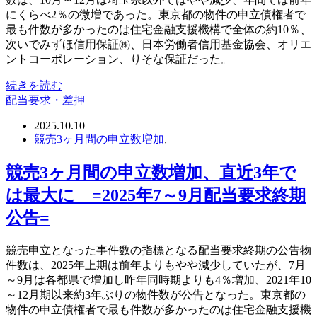
にくらべ2％の微増であった。東京都の物件の申立債権者で
最も件数が多かったのは住宅金融支援機構で全体の約10％、
次いでみずほ信用保証㈱、日本労働者信用基金協会、オリエ
ントコーポレーション、りそな保証だった。
続きを読む
配当要求・差押
2025.10.10
競売3ヶ月間の申立数増加
,
競売3ヶ月間の申立数増加、直近3年で
は最大に =2025年7～9月配当要求終期
公告=
競売申立となった事件数の指標となる配当要求終期の公告物
件数は、2025年上期は前年よりもやや減少していたが、7月
～9月は各都県で増加し昨年同時期よりも4％増加、2021年10
～12月期以来約3年ぶりの物件数が公告となった。東京都の
物件の申立債権者で最も件数が多かったのは住宅金融支援機