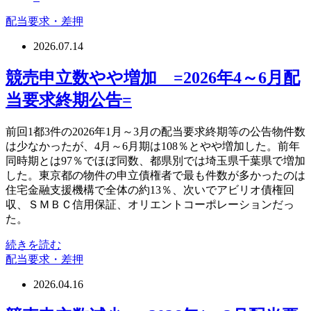
配当要求・差押
2026.07.14
競売申立数やや増加 =2026年4～6月配
当要求終期公告=
前回1都3件の2026年1月～3月の配当要求終期等の公告物件数
は少なかったが、4月～6月期は108％とやや増加した。前年
同時期とは97％でほぼ同数、都県別では埼玉県千葉県で増加
した。東京都の物件の申立債権者で最も件数が多かったのは
住宅金融支援機構で全体の約13％、次いでアビリオ債権回
収、ＳＭＢＣ信用保証、オリエントコーポレーションだっ
た。
続きを読む
配当要求・差押
2026.04.16