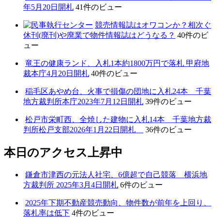
年5月20日開札
41件のビュー
競売情報誌はオワコンか？相次ぐ
休刊(廃刊)や廃業で物件情報誌はどうなる？
40件のビ
ュー
竜王の健康ランド、入札1本約1800万円で落札 甲府地
裁本庁4月20日開札
40件のビュー
稲毛区あやめ台、火事で損傷の団地に入札24本 千葉
地方裁判所本庁2023年7月12日開札
39件のビュー
松戸市栄町西、全焼した建物に入札14本 千葉地方裁
判所松戸支部2026年1月22日開札
36件のビュー
本日のアクセス上昇中
鎌倉市津西の元法人社宅、6億超で自己競落 横浜地
方裁判所 2025年3月4日開札
6件のビュー
2025年下期不動産競売動向、物件数が前年を上回り、
落札率は低下
4件のビュー