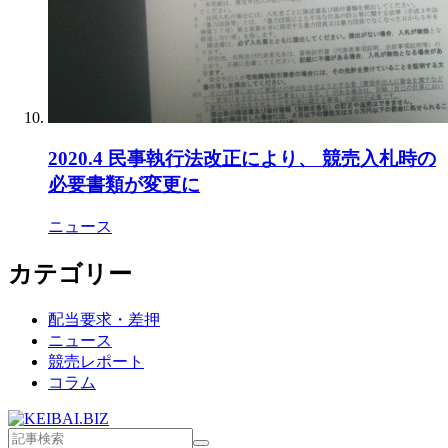
2020.4 民事執行法改正により、 競売入札時の
必要書類が変更に
ニュース
カテゴリー
配当要求・差押
ニュース
競売レポート
コラム