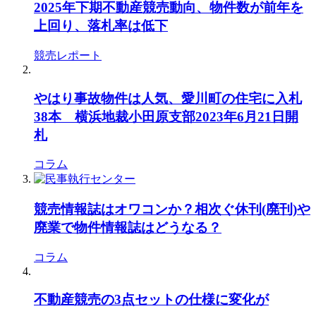
2025年下期不動産競売動向、物件数が前年を
上回り、落札率は低下
競売レポート
やはり事故物件は人気、愛川町の住宅に入札
38本 横浜地裁小田原支部2023年6月21日開
札
コラム
競売情報誌はオワコンか？相次ぐ休刊(廃刊)や
廃業で物件情報誌はどうなる？
コラム
不動産競売の3点セットの仕様に変化が