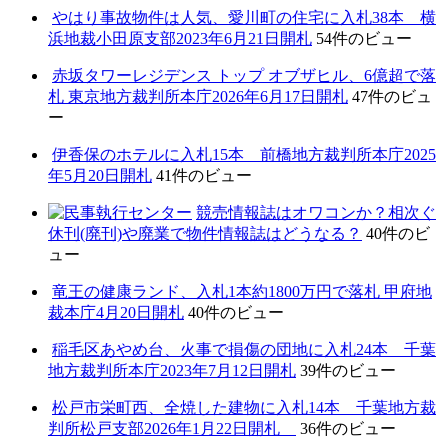
やはり事故物件は人気、愛川町の住宅に入札38本 横
浜地裁小田原支部2023年6月21日開札
54件のビュー
赤坂タワーレジデンス トップ オブザヒル、6億超で落
札 東京地方裁判所本庁2026年6月17日開札
47件のビュ
ー
伊香保のホテルに入札15本 前橋地方裁判所本庁2025
年5月20日開札
41件のビュー
競売情報誌はオワコンか？相次ぐ
休刊(廃刊)や廃業で物件情報誌はどうなる？
40件のビ
ュー
竜王の健康ランド、入札1本約1800万円で落札 甲府地
裁本庁4月20日開札
40件のビュー
稲毛区あやめ台、火事で損傷の団地に入札24本 千葉
地方裁判所本庁2023年7月12日開札
39件のビュー
松戸市栄町西、全焼した建物に入札14本 千葉地方裁
判所松戸支部2026年1月22日開札
36件のビュー