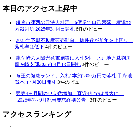
本日のアクセス上昇中
鎌倉市津西の元法人社宅、6億超で自己競落 横浜地
方裁判所 2025年3月4日開札
6件のビュー
2025年下期不動産競売動向、物件数が前年を上回り、
落札率は低下
4件のビュー
龍ケ崎の太陽光発電施設に入札5本 水戸地方裁判所
龍ヶ崎支部2025年3月13日開札
3件のビュー
竜王の健康ランド、入札1本約1800万円で落札 甲府地
裁本庁4月20日開札
3件のビュー
競売3ヶ月間の申立数増加、直近3年では最大に
=2025年7～9月配当要求終期公告=
3件のビュー
アクセスランキング