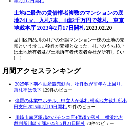
土地に最先の賃借権者複数のマンションの底
地741㎡、入札7本、1億2千万円で落札 東京
地裁本庁 2023年2月17日開札
2023.02.20
品川区南品川の41戸の分譲マンション一棟の土地の売
却という珍しい物件が売却となった。41戸のうち18戸
は土地所有者及び土地所有者代表者会社が所有してい
[…]
月間アクセスランキング
2025年下期不動産競売動向、物件数が前年を上回り、
落札率は低下
129件のビュー
強羅の休業中ホテル、申立人が落札 横浜地方裁判所小
田支部2025年2月19日開札
92件のビュー
川崎市幸区塚越のパチンコ店4億超で落札 横浜地方
裁判所川崎支部2025年5月21日開札
70件のビュー