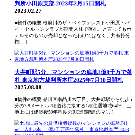
判所小田原支部 2023年2月15日開札
2023.02.27
■物件の概要 根府川のザ・ベイフォレスト小田原・バ
イ・ ヒルトンクラブが期間入札で落札。と言ってもホ
テルそのものが売却となったわけではなく、共有持分
権[…]
大井町駅5分、マンションの底地1億8千万で落
札 東京地方裁判所本庁2025年7月30日開札
2025.08.08
■物件の概要 品川区南品川六丁目、大井町駅から徒歩5
分の3.8メートル2項道路に接する1種住居地域64坪、土
地上には建築後50年程度のRC造5階建のマ[…]