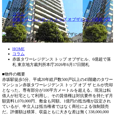
2026.06.18
コラム
赤坂タワーレジデンス トップ オブザヒル、6億超で落
札
HOME
コラム
赤坂タワーレジデンス トップ オブザヒル、6億超で落
札 東京地方裁判所本庁2026年6月17日開札
■物件の概要
赤坂駅徒歩5分、平成20年総戸数500戸以上の45階建のタワー
マンション赤坂タワーレジデンス トップ オブ ザ ヒルが売却
となった。専有部分が100平方メートルを超える。現況は転
借人が社宅として利用し、その賃借権は対抗要件を持たず月
額賃料1,070,000円、敷金も同額。1億円の抵当権が設定され
ているが、申立人は抵当権者ではなく商社による強制競売
だ。評価額は積算、収益ともに大きな差は無く338,000,000