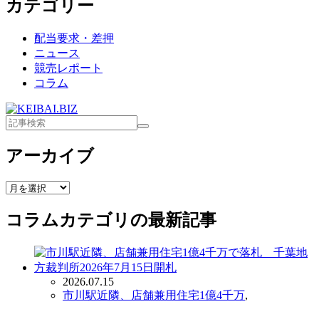
カテゴリー
配当要求・差押
ニュース
競売レポート
コラム
アーカイブ
ア
ー
コラム
カテゴリの最新記事
カ
イ
ブ
2026.07.15
市川駅近隣、店舗兼用住宅1億4千万
,