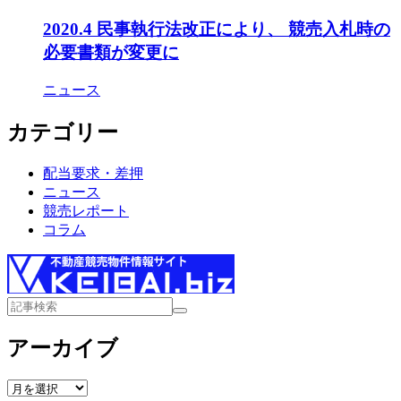
2020.4 民事執行法改正により、 競売入札時の
必要書類が変更に
ニュース
カテゴリー
配当要求・差押
ニュース
競売レポート
コラム
アーカイブ
ア