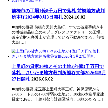
前橋市の工場1億8千万円で落札 前橋地方裁判
所本庁2024年9月3日開札
2024.10.02
■物件の概要 前橋市天川大島町、すでに破産手続き中
の機械部品組立の㈱プログレスファクトリーの工場、
破産管財人弁護士が管理している不動産である。前橋
大島[…]
上里町の貸家30棟とその土地が1億3千万円で
落札 さいたま地方裁判所熊谷支部2026年5月
27日開札
2026.06.02
■物件の概要 児玉郡上里町大字三町、神保原駅から
2700メートルの1700坪弱の土地と、30棟の木造平家建
貸家である。非線引都市計画区域内、規模のある[…]