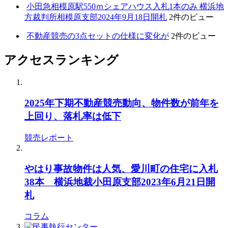
小田急相模原駅550ｍシェアハウス入札1本のみ 横浜地
方裁判所相模原支部2024年9月18日開札
2件のビュー
不動産競売の3点セットの仕様に変化が
2件のビュー
アクセスランキング
2025年下期不動産競売動向、物件数が前年を
上回り、落札率は低下
競売レポート
やはり事故物件は人気、愛川町の住宅に入札
38本 横浜地裁小田原支部2023年6月21日開
札
コラム