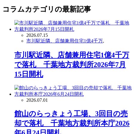
ー
コラム
カテゴリの最新記事
カ
イ
ブ
2026.07.15
市川駅近隣、店舗兼用住宅1億4千万
,
市川駅近隣、店舗兼用住宅1億4千万
で落札 千葉地方裁判所2026年7月
15日開札
2026.07.01
館山のらっきょう工場、3回目の売
却で落札 千葉地方裁判所本庁2026
年6月24日開札