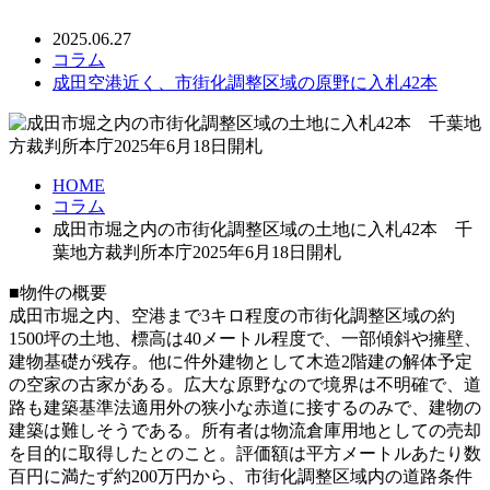
2025.06.27
コラム
成田空港近く、市街化調整区域の原野に入札42本
HOME
コラム
成田市堀之内の市街化調整区域の土地に入札42本 千
葉地方裁判所本庁2025年6月18日開札
■物件の概要
成田市堀之内、空港まで3キロ程度の市街化調整区域の約
1500坪の土地、標高は40メートル程度で、一部傾斜や擁壁、
建物基礎が残存。他に件外建物として木造2階建の解体予定
の空家の古家がある。広大な原野なので境界は不明確で、道
路も建築基準法適用外の狭小な赤道に接するのみで、建物の
建築は難しそうである。所有者は物流倉庫用地としての売却
を目的に取得したとのこと。評価額は平方メートルあたり数
百円に満たず約200万円から、市街化調整区域内の道路条件