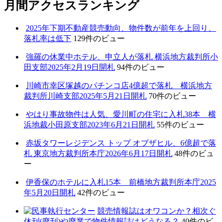
月間アクセスランキング
2025年下期不動産競売動向、物件数が前年を上回り、
落札率は低下
129件のビュー
強羅の休業中ホテル、申立人が落札 横浜地方裁判所小
田支部2025年2月19日開札
94件のビュー
川崎市幸区塚越のパチンコ店4億超で落札 横浜地方
裁判所川崎支部2025年5月21日開札
70件のビュー
やはり事故物件は人気、愛川町の住宅に入札38本 横
浜地裁小田原支部2023年6月21日開札
55件のビュー
赤坂タワーレジデンス トップ オブザヒル、6億超で落
札 東京地方裁判所本庁2026年6月17日開札
48件のビュ
ー
伊香保のホテルに入札15本 前橋地方裁判所本庁2025
年5月20日開札
42件のビュー
競売情報誌はオワコンか？相次ぐ
休刊(廃刊)や廃業で物件情報誌はどうなる？
40件のビ