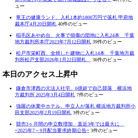
ュー
竜王の健康ランド、入札1本約1800万円で落札 甲府地
裁本庁4月20日開札
40件のビュー
稲毛区あやめ台、火事で損傷の団地に入札24本 千葉
地方裁判所本庁2023年7月12日開札
39件のビュー
松戸市栄町西、全焼した建物に入札14本 千葉地方裁
判所松戸支部2026年1月22日開札
36件のビュー
本日のアクセス上昇中
鎌倉市津西の元法人社宅、6億超で自己競落 横浜地
方裁判所 2025年3月4日開札
7件のビュー
強羅の休業中ホテル、申立人が落札 横浜地方裁判所小
田支部2025年2月19日開札
3件のビュー
競売3ヶ月間の申立数増加、直近3年では最大に
=2025年7～9月配当要求終期公告=
3件のビュー