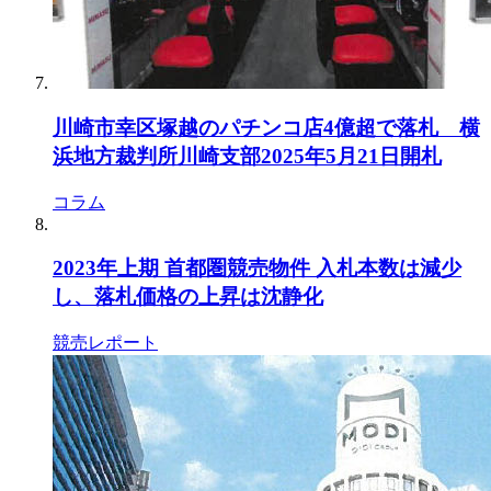
川崎市幸区塚越のパチンコ店4億超で落札 横
浜地方裁判所川崎支部2025年5月21日開札
コラム
2023年上期 首都圏競売物件 入札本数は減少
し、落札価格の上昇は沈静化
競売レポート