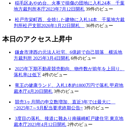
稲毛区あやめ台、火事で損傷の団地に入札24本 千葉
地方裁判所本庁2023年7月12日開札
39件のビュー
松戸市栄町西、全焼した建物に入札14本 千葉地方裁
判所松戸支部2026年1月22日開札
36件のビュー
本日のアクセス上昇中
鎌倉市津西の元法人社宅、6億超で自己競落 横浜地
方裁判所 2025年3月4日開札
6件のビュー
2025年下期不動産競売動向、物件数が前年を上回り、
落札率は低下
4件のビュー
竜王の健康ランド、入札1本約1800万円で落札 甲府地
裁本庁4月20日開札
3件のビュー
競売3ヶ月間の申立数増加、直近3年では最大に
=2025年7～9月配当要求終期公告=
3件のビュー
3度目の落札、接道に難あり南篠崎町戸建住宅 東京地
裁本庁2023年4月12日開札
2件のビュー