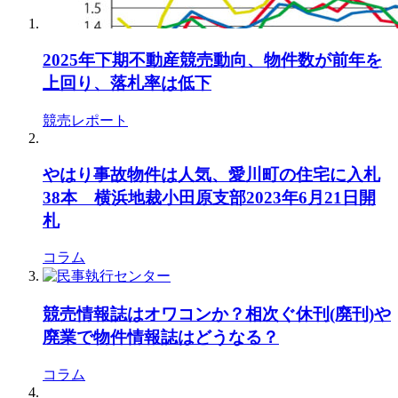
2025年下期不動産競売動向、物件数が前年を
上回り、落札率は低下
競売レポート
やはり事故物件は人気、愛川町の住宅に入札
38本 横浜地裁小田原支部2023年6月21日開
札
コラム
競売情報誌はオワコンか？相次ぐ休刊(廃刊)や
廃業で物件情報誌はどうなる？
コラム