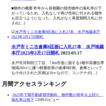
■物件の概要 昨年から首都圏の競売物件の落札率が下
がっているため、入札なしで再び売却に付される物件
も目立つようになった。入札がなく再度期間入札に付
され[…]
水戸市ミニ古倉庫8区画に入札27本 水戸地裁
本庁2023年3月17日開札
2023.03.17
水戸市河和田三丁目、7.8m市道に面する1種中高層住専
地域260㎡に建つ軽量鉄骨の倉庫8区画、倉庫といって
も小分けされた区画は10㎡なので、コンテナボ[…]
月間アクセスランキング
2025年下期不動産競売動向、物件数が前年を上回り、
落札率は低下
129件のビュー