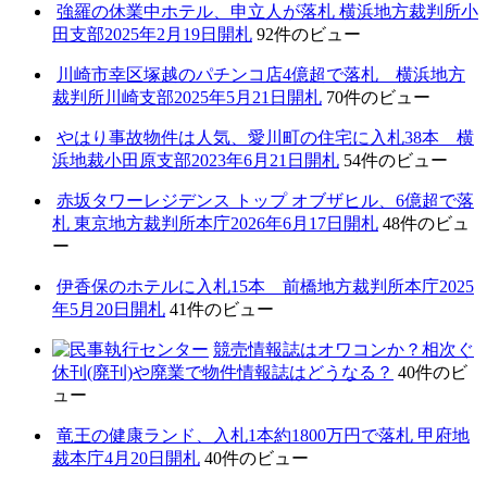
強羅の休業中ホテル、申立人が落札 横浜地方裁判所小
田支部2025年2月19日開札
92件のビュー
川崎市幸区塚越のパチンコ店4億超で落札 横浜地方
裁判所川崎支部2025年5月21日開札
70件のビュー
やはり事故物件は人気、愛川町の住宅に入札38本 横
浜地裁小田原支部2023年6月21日開札
54件のビュー
赤坂タワーレジデンス トップ オブザヒル、6億超で落
札 東京地方裁判所本庁2026年6月17日開札
48件のビュ
ー
伊香保のホテルに入札15本 前橋地方裁判所本庁2025
年5月20日開札
41件のビュー
競売情報誌はオワコンか？相次ぐ
休刊(廃刊)や廃業で物件情報誌はどうなる？
40件のビ
ュー
竜王の健康ランド、入札1本約1800万円で落札 甲府地
裁本庁4月20日開札
40件のビュー