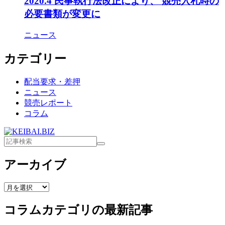
2020.4 民事執行法改正により、 競売入札時の
必要書類が変更に
ニュース
カテゴリー
配当要求・差押
ニュース
競売レポート
コラム
アーカイブ
ア
ー
コラム
カテゴリの最新記事
カ
イ