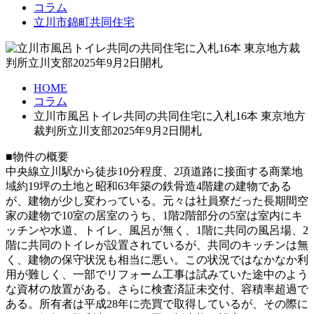
コラム
立川市錦町共同住宅
HOME
コラム
立川市風呂トイレ共同の共同住宅に入札16本 東京地方
裁判所立川支部2025年9月2日開札
■物件の概要
中央線立川駅から徒歩10分程度、2項道路に接面する商業地
域約19坪の土地と昭和63年築の鉄骨造4階建の建物である
が、建物が少し変わっている。元々は社員寮だった長期間空
家の建物で10室の居室のうち、1階2階部分の5室は室内にキ
ッチンや水道、トイレ、風呂が無く、1階に共同の風呂場、2
階に共同のトイレが設置されているが、共同のキッチンは無
く、建物の保守状況も相当に悪い。この状況ではなかなか利
用が難しく、一部でリフォーム工事は試みていた途中のよう
な資材の放置がある。さらに検査済証未交付、容積率超過で
ある。所有者は平成28年に売買で取得しているが、その際に