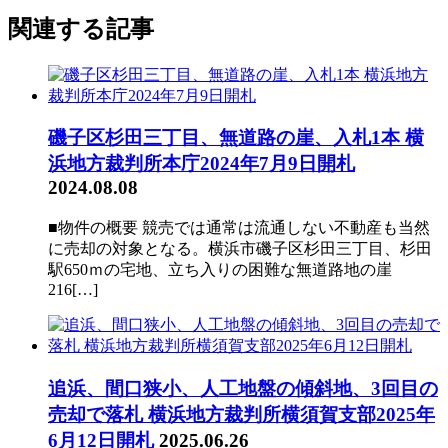
関連する記事
磯子区杉田三丁目、無道路の崖、入札1本 横
浜地方裁判所本庁2024年7月9日開札
2024.08.08
■物件の概要 競売では通常は流通しない不動産も当然
に売却の対象となる。横浜市磯子区杉田三丁目、杉田
駅650ｍの宅地、立ち入りの困難な無道路地の崖
216[…]
追浜、間口狭小、人工地盤の傾斜地、3回目の
売却で落札 横浜地方裁判所横須賀支部2025年
6月12日開札
2025.06.26