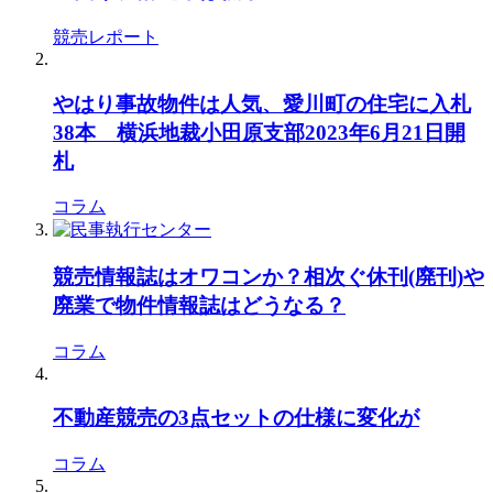
競売レポート
やはり事故物件は人気、愛川町の住宅に入札
38本 横浜地裁小田原支部2023年6月21日開
札
コラム
競売情報誌はオワコンか？相次ぐ休刊(廃刊)や
廃業で物件情報誌はどうなる？
コラム
不動産競売の3点セットの仕様に変化が
コラム