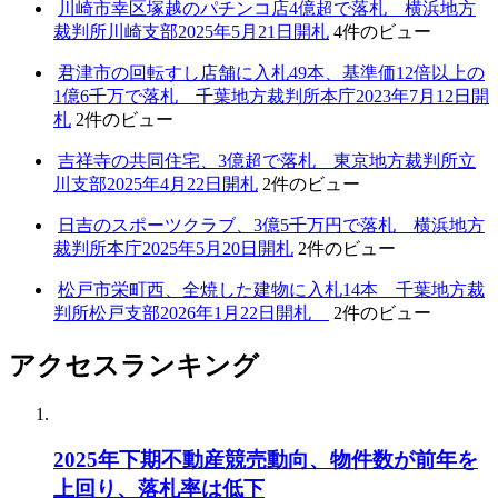
川崎市幸区塚越のパチンコ店4億超で落札 横浜地方
裁判所川崎支部2025年5月21日開札
4件のビュー
君津市の回転すし店舗に入札49本、基準価12倍以上の
1億6千万で落札 千葉地方裁判所本庁2023年7月12日開
札
2件のビュー
吉祥寺の共同住宅、3億超で落札 東京地方裁判所立
川支部2025年4月22日開札
2件のビュー
日吉のスポーツクラブ、3億5千万円で落札 横浜地方
裁判所本庁2025年5月20日開札
2件のビュー
松戸市栄町西、全焼した建物に入札14本 千葉地方裁
判所松戸支部2026年1月22日開札
2件のビュー
アクセスランキング
2025年下期不動産競売動向、物件数が前年を
上回り、落札率は低下