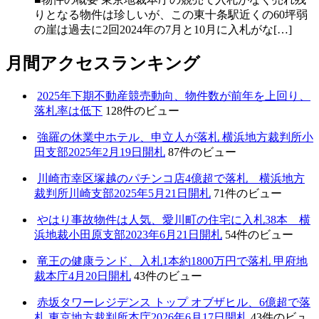
りとなる物件は珍しいが、この東十条駅近くの60坪弱
の崖は過去に2回2024年の7月と10月に入札がな[…]
月間アクセスランキング
2025年下期不動産競売動向、物件数が前年を上回り、
落札率は低下
128件のビュー
強羅の休業中ホテル、申立人が落札 横浜地方裁判所小
田支部2025年2月19日開札
87件のビュー
川崎市幸区塚越のパチンコ店4億超で落札 横浜地方
裁判所川崎支部2025年5月21日開札
71件のビュー
やはり事故物件は人気、愛川町の住宅に入札38本 横
浜地裁小田原支部2023年6月21日開札
54件のビュー
竜王の健康ランド、入札1本約1800万円で落札 甲府地
裁本庁4月20日開札
43件のビュー
赤坂タワーレジデンス トップ オブザヒル、6億超で落
札 東京地方裁判所本庁2026年6月17日開札
43件のビュ