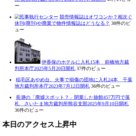
ー
競売情報誌はオワコンか？相次ぐ
休刊(廃刊)や廃業で物件情報誌はどうなる？
38件のビ
ュー
伊香保のホテルに入札15本 前橋地方裁
判所本庁2025年5月20日開札
37件のビュー
稲毛区あやめ台、火事で損傷の団地に入札24本 千葉
地方裁判所本庁2023年7月12日開札
36件のビュー
長瀞の「廃墟スポット？」閉業した旅館457万円で落
札 さいたま地方裁判所熊谷支部2025年9月10日開札
36件のビュー
本日のアクセス上昇中