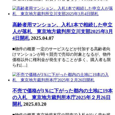
高齢者用マンション、入札1本で相続した申立
人が落札 東京地方裁判所立川支部2025年3月
4日開札
2025.04.07
■物件の概要 一定のサービスなどが付加する高齢者向
けマンションが時々競売で売却の対象となるが、物件
価格以外に権利金が発生することが多く、購入者も限
られ[…]
不売で価格が3％に下がった都内の土地に19本
の入札 東京地方裁判所本庁2025年２月26日
開札
2025.03.20
■物件の概要 東京地裁本庁の競売で入札がなく売れ残