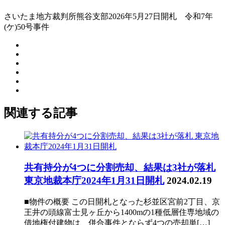
さいたま地方裁判所熊谷支部2026年5月27日開札 令和7年
(ケ)50号事件
関連する記事
共有持分が4つに分割売却、結果は3社が落札
東京地裁本庁2024年1月31日開札
2024.02.19
■物件の概要 この日開札となった杉並区宮前2丁目、京
王井の頭線富士見ヶ丘から1400mの1種低層住専地域の
借地権付建物は、併合事件とならず4つの売却単[…]