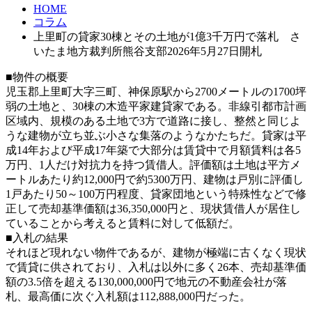
HOME
コラム
上里町の貸家30棟とその土地が1億3千万円で落札 さ
いたま地方裁判所熊谷支部2026年5月27日開札
■物件の概要
児玉郡上里町大字三町、神保原駅から2700メートルの1700坪
弱の土地と、30棟の木造平家建貸家である。非線引都市計画
区域内、規模のある土地で3方で道路に接し、整然と同じよ
うな建物が立ち並ぶ小さな集落のようなかたちだ。貸家は平
成14年および平成17年築で大部分は賃貸中で月額賃料は各5
万円、1人だけ対抗力を持つ賃借人。評価額は土地は平方メ
ートルあたり約12,000円で約5300万円、建物は戸別に評価し
1戸あたり50～100万円程度、貸家団地という特殊性などで修
正して売却基準価額は36,350,000円と、現状賃借人が居住し
ていることから考えると賃料に対して低額だ。
■入札の結果
それほど現れない物件であるが、建物が極端に古くなく現状
で賃貸に供されており、入札は以外に多く26本、売却基準価
額の3.5倍を超える130,000,000円で地元の不動産会社が落
札、最高価に次ぐ入札額は112,888,000円だった。