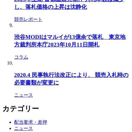
し、落札価格の上昇は沈静化
競売レポート
渋谷MODIはマルイが13億余で落札 東京地
方裁判所本庁2023年10月11日開札
コラム
2020.4 民事執行法改正により、 競売入札時の
必要書類が変更に
ニュース
カテゴリー
配当要求・差押
ニュース