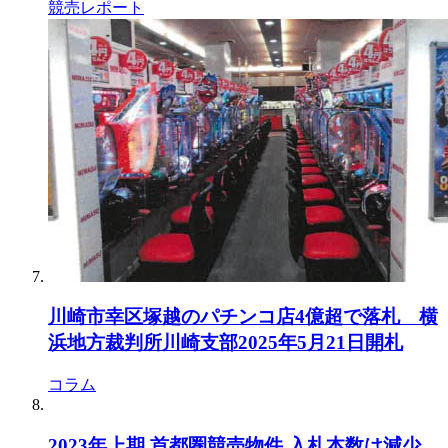
競売レポート
川崎市幸区塚越のパチンコ店4億超で落札 横
浜地方裁判所川崎支部2025年5月21日開札
コラム
2023年上期 首都圏競売物件 入札本数は減少