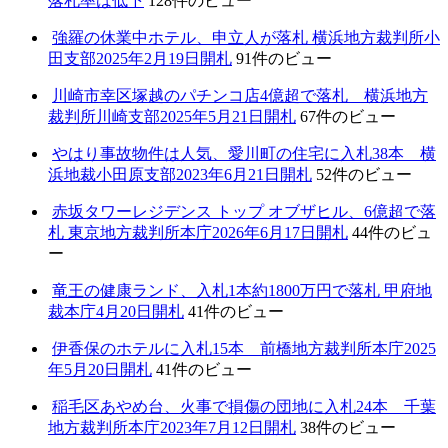
落札率は低下
128件のビュー
強羅の休業中ホテル、申立人が落札 横浜地方裁判所小
田支部2025年2月19日開札
91件のビュー
川崎市幸区塚越のパチンコ店4億超で落札 横浜地方
裁判所川崎支部2025年5月21日開札
67件のビュー
やはり事故物件は人気、愛川町の住宅に入札38本 横
浜地裁小田原支部2023年6月21日開札
52件のビュー
赤坂タワーレジデンス トップ オブザヒル、6億超で落
札 東京地方裁判所本庁2026年6月17日開札
44件のビュ
ー
竜王の健康ランド、入札1本約1800万円で落札 甲府地
裁本庁4月20日開札
41件のビュー
伊香保のホテルに入札15本 前橋地方裁判所本庁2025
年5月20日開札
41件のビュー
稲毛区あやめ台、火事で損傷の団地に入札24本 千葉
地方裁判所本庁2023年7月12日開札
38件のビュー