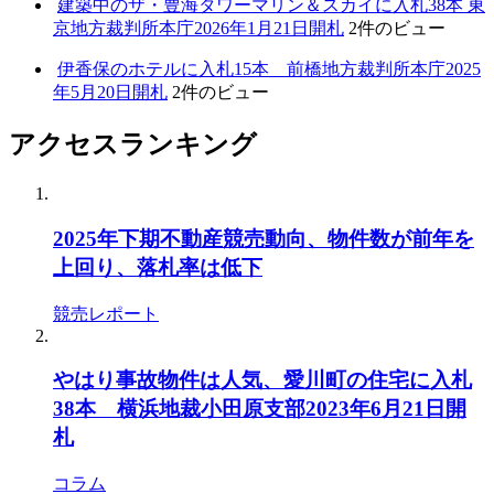
建築中のザ・豊海タワーマリン＆スカイに入札38本 東
京地方裁判所本庁2026年1月21日開札
2件のビュー
伊香保のホテルに入札15本 前橋地方裁判所本庁2025
年5月20日開札
2件のビュー
アクセスランキング
2025年下期不動産競売動向、物件数が前年を
上回り、落札率は低下
競売レポート
やはり事故物件は人気、愛川町の住宅に入札
38本 横浜地裁小田原支部2023年6月21日開
札
コラム