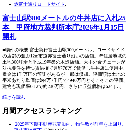
赤富士通りロードサイド
,
富士山駅900メートルの牛丼店に入札25
本 甲府地方裁判所本庁2026年1月15日
開札
■物件の概要 富士急行富士山駅900メートル、ロードサイド
の店舗の並ぶ12m市道赤富士通り沿いの店舗。準住居地域の
土地300坪余と平成19年築の木造店舗。大手外食チェーンが
対抗要件を持つ賃借権で月額78万で賃借し牛丼店に使用中、
敷金は1千万円の預託があるが一部は償却。評価額は土地の
平米あたり単価は約4万7千円で4940万円とそこそこの評価、
建物も現価率0.12で約230万円、さらに収益価格は624 […]
続きを読む
月間アクセスランキング
2025年下期不動産競売動向、物件数が前年を上回り、