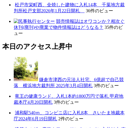
松戸市栄町西、全焼した建物に入札14本 千葉地方裁
判所松戸支部2026年1月22日開札
36件のビュー
競売情報誌はオワコンか？相次ぐ
休刊(廃刊)や廃業で物件情報誌はどうなる？
35件のビ
ュー
本日のアクセス上昇中
鎌倉市津西の元法人社宅、6億超で自己競
落 横浜地方裁判所 2025年3月4日開札
3件のビュー
竜王の健康ランド、入札1本約1800万円で落札 甲府地
裁本庁4月20日開札
3件のビュー
浦和駅540ｍ、コンビニ店に入札8本 さいたま地裁本
庁2024年6月19日開札
2件のビュー