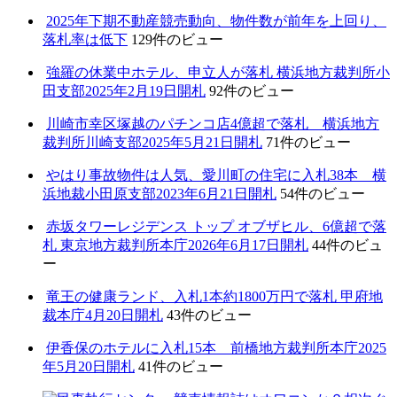
2025年下期不動産競売動向、物件数が前年を上回り、
落札率は低下
129件のビュー
強羅の休業中ホテル、申立人が落札 横浜地方裁判所小
田支部2025年2月19日開札
92件のビュー
川崎市幸区塚越のパチンコ店4億超で落札 横浜地方
裁判所川崎支部2025年5月21日開札
71件のビュー
やはり事故物件は人気、愛川町の住宅に入札38本 横
浜地裁小田原支部2023年6月21日開札
54件のビュー
赤坂タワーレジデンス トップ オブザヒル、6億超で落
札 東京地方裁判所本庁2026年6月17日開札
44件のビュ
ー
竜王の健康ランド、入札1本約1800万円で落札 甲府地
裁本庁4月20日開札
43件のビュー
伊香保のホテルに入札15本 前橋地方裁判所本庁2025
年5月20日開札
41件のビュー