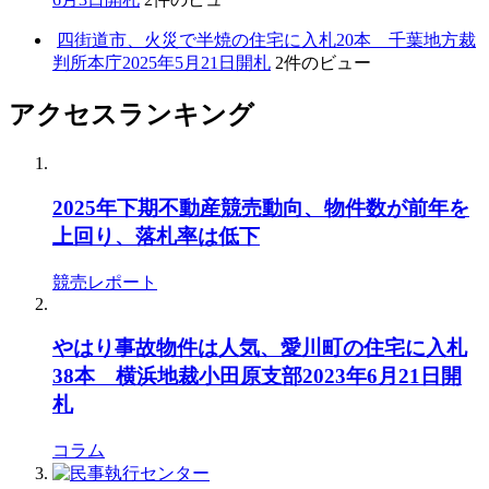
四街道市、火災で半焼の住宅に入札20本 千葉地方裁
判所本庁2025年5月21日開札
2件のビュー
アクセスランキング
2025年下期不動産競売動向、物件数が前年を
上回り、落札率は低下
競売レポート
やはり事故物件は人気、愛川町の住宅に入札
38本 横浜地裁小田原支部2023年6月21日開
札
コラム