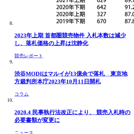
2023年上期 首都圏競売物件 入札本数は減少
し、落札価格の上昇は沈静化
競売レポート
渋谷MODIはマルイが13億余で落札 東京地
方裁判所本庁2023年10月11日開札
コラム
2020.4 民事執行法改正により、 競売入札時の
必要書類が変更に
ニュース