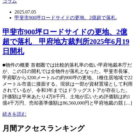
コラム
2025.07.05
甲斐市900坪ロードサイドの更地、2億超で落札
,
甲斐市900坪ロードサイドの更地、2億
超で落札 甲府地方裁判所2025年6月19
日開札
■物件の概要 首都圏では比較的落札率の低い甲府地裁本庁だ
が、この日の開札では全物件が落札となった。甲斐市長塚、
甲府駅から3200メートルの約900坪の更地、1種住居地域で22
メートル市道に接面する。現状は一部が資材置場として利用
されているが、令和3年まではドラッグストアが存在した。
評価額は平米あたり4万8千円、土地が広いため評価額は約1
億4千万円、売却基準価額は86,560,000円と甲府地裁の競 […]
続きを読む
月間アクセスランキング