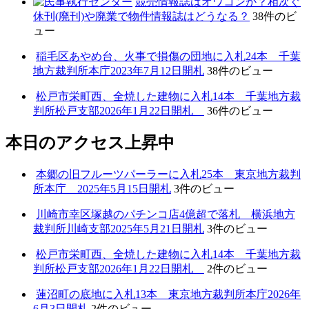
競売情報誌はオワコンか？相次ぐ
休刊(廃刊)や廃業で物件情報誌はどうなる？
38件のビ
ュー
稲毛区あやめ台、火事で損傷の団地に入札24本 千葉
地方裁判所本庁2023年7月12日開札
38件のビュー
松戸市栄町西、全焼した建物に入札14本 千葉地方裁
判所松戸支部2026年1月22日開札
36件のビュー
本日のアクセス上昇中
本郷の旧フルーツパーラーに入札25本 東京地方裁判
所本庁 2025年5月15日開札
3件のビュー
川崎市幸区塚越のパチンコ店4億超で落札 横浜地方
裁判所川崎支部2025年5月21日開札
3件のビュー
松戸市栄町西、全焼した建物に入札14本 千葉地方裁
判所松戸支部2026年1月22日開札
2件のビュー
蓮沼町の底地に入札13本 東京地方裁判所本庁2026年
6月3日開札
2件のビュー