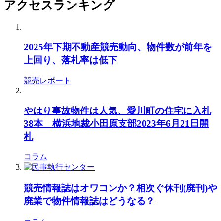
アクセスランキング
2025年下期不動産競売動向、物件数が前年を
上回り、落札率は低下
競売レポート
やはり事故物件は人気、愛川町の住宅に入札
38本 横浜地裁小田原支部2023年6月21日開
札
コラム
競売情報誌はオワコンか？相次ぐ休刊(廃刊)や
廃業で物件情報誌はどうなる？