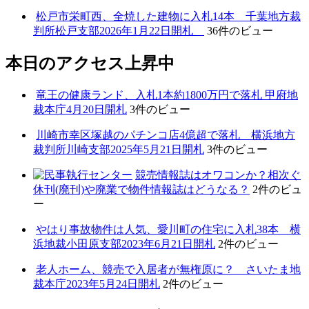
松戸市栄町西、全焼した建物に入札14本 千葉地方裁
判所松戸支部2026年1月22日開札
36件のビュー
本日のアクセス上昇中
竜王の健康ランド、入札1本約1800万円で落札 甲府地
裁本庁4月20日開札
3件のビュー
川崎市幸区塚越のパチンコ店4億超で落札 横浜地方
裁判所川崎支部2025年5月21日開札
3件のビュー
競売情報誌はオワコンか？相次ぐ
休刊(廃刊)や廃業で物件情報誌はどうなる？
2件のビュ
ー
やはり事故物件は人気、愛川町の住宅に入札38本 横
浜地裁小田原支部2023年6月21日開札
2件のビュー
老人ホーム、競売で入居者が無権原に？ さいたま地
裁本庁2023年5月24日開札
2件のビュー