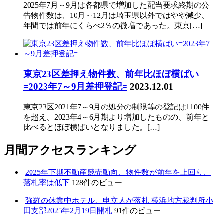
2025年7月～9月は各都県で増加した配当要求終期の公
告物件数は、10月～12月は埼玉県以外ではやや減少、
年間では前年にくらべ2％の微増であった。東京[…]
東京23区差押え物件数、前年比ほぼ横ばい
=2023年7～9月差押登記=
2023.12.01
東京23区2021年7～9月の処分の制限等の登記は1100件
を超え、2023年4～6月期より増加したものの、前年と
比べるとほぼ横ばいとなりました。[…]
月間アクセスランキング
2025年下期不動産競売動向、物件数が前年を上回り、
落札率は低下
128件のビュー
強羅の休業中ホテル、申立人が落札 横浜地方裁判所小
田支部2025年2月19日開札
91件のビュー