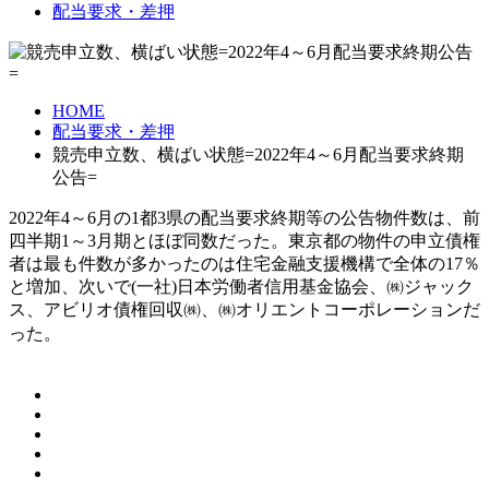
配当要求・差押
HOME
配当要求・差押
競売申立数、横ばい状態=2022年4～6月配当要求終期
公告=
2022年4～6月の1都3県の配当要求終期等の公告物件数は、前
四半期1～3月期とほぼ同数だった。東京都の物件の申立債権
者は最も件数が多かったのは住宅金融支援機構で全体の17％
と増加、次いで(一社)日本労働者信用基金協会、㈱ジャック
ス、アビリオ債権回収㈱、㈱オリエントコーポレーションだ
。
った