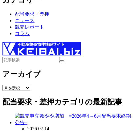
配当要求・差押
ニュース
競売レポート
コラム
アーカイブ
ア
ー
配当要求・差押
カテゴリの最新記事
カ
イ
ブ
2026.07.14