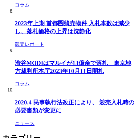
コラム
2023年上期 首都圏競売物件 入札本数は減少
し、落札価格の上昇は沈静化
競売レポート
渋谷MODIはマルイが13億余で落札 東京地
方裁判所本庁2023年10月11日開札
コラム
2020.4 民事執行法改正により、 競売入札時の
必要書類が変更に
ニュース
カテゴリー