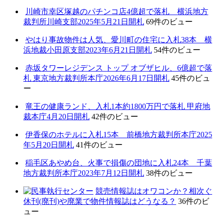
川崎市幸区塚越のパチンコ店4億超で落札 横浜地方
裁判所川崎支部2025年5月21日開札
69件のビュー
やはり事故物件は人気、愛川町の住宅に入札38本 横
浜地裁小田原支部2023年6月21日開札
54件のビュー
赤坂タワーレジデンス トップ オブザヒル、6億超で落
札 東京地方裁判所本庁2026年6月17日開札
45件のビュ
ー
竜王の健康ランド、入札1本約1800万円で落札 甲府地
裁本庁4月20日開札
42件のビュー
伊香保のホテルに入札15本 前橋地方裁判所本庁2025
年5月20日開札
41件のビュー
稲毛区あやめ台、火事で損傷の団地に入札24本 千葉
地方裁判所本庁2023年7月12日開札
38件のビュー
競売情報誌はオワコンか？相次ぐ
休刊(廃刊)や廃業で物件情報誌はどうなる？
36件のビ
ュー