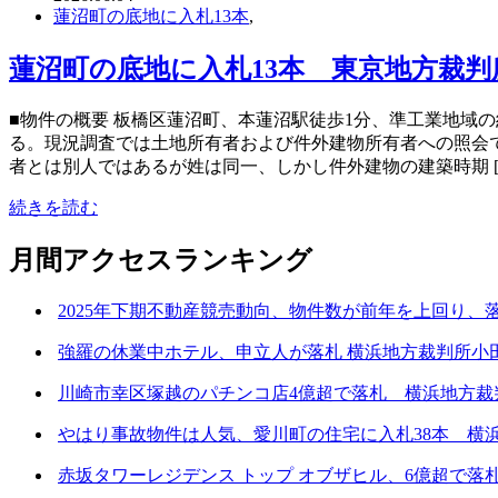
蓮沼町の底地に入札13本
,
蓮沼町の底地に入札13本 東京地方裁判所
■物件の概要 板橋区蓮沼町、本蓮沼駅徒歩1分、準工業地域の
る。現況調査では土地所有者および件外建物所有者への照会
者とは別人ではあるが姓は同一、しかし件外建物の建築時期 [
続きを読む
月間アクセスランキング
2025年下期不動産競売動向、物件数が前年を上回り、
強羅の休業中ホテル、申立人が落札 横浜地方裁判所小田支
川崎市幸区塚越のパチンコ店4億超で落札 横浜地方裁判所
やはり事故物件は人気、愛川町の住宅に入札38本 横浜地
赤坂タワーレジデンス トップ オブザヒル、6億超で落札 