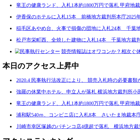
竜王の健康ランド、入札1本約1800万円で落札 甲府地裁
伊香保のホテルに入札15本 前橋地方裁判所本庁2025年
稲毛区あやめ台、火事で損傷の団地に入札24本 千葉地方
松戸市栄町西、全焼した建物に入札14本 千葉地方裁判
競売情報誌はオワコンか？相次ぐ休
本日のアクセス上昇中
2020.4 民事執行法改正により、 競売入札時の必要書
強羅の休業中ホテル、申立人が落札 横浜地方裁判所小田支
竜王の健康ランド、入札1本約1800万円で落札 甲府地裁
浦和駅540ｍ、コンビニ店に入札8本 さいたま地裁本庁2
川崎市幸区塚越のパチンコ店4億超で落札 横浜地方裁判所