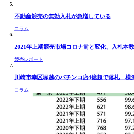
不動産競売の無効入札が急増している
コラム
2021年上期競売市場コロナ前と変化、入札本
競売レポート
川崎市幸区塚越のパチンコ店4億超で落札 横浜地
コラム