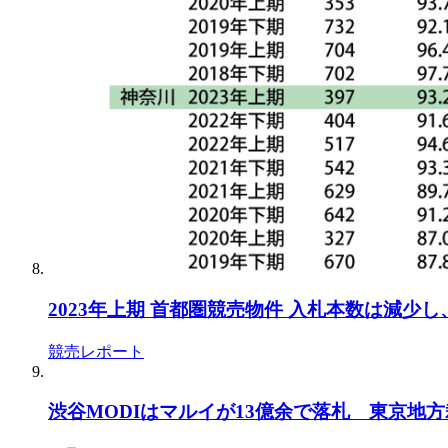
2023年上期 首都圏競売物件 入札本数は減少
競売レポート
渋谷MODIはマルイが13億余で落札 東京地方裁