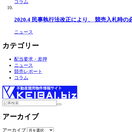
コラム
2020.4 民事執行法改正により、 競売入札時
ニュース
カテゴリー
配当要求・差押
ニュース
競売レポート
コラム
アーカイブ
アーカイブ