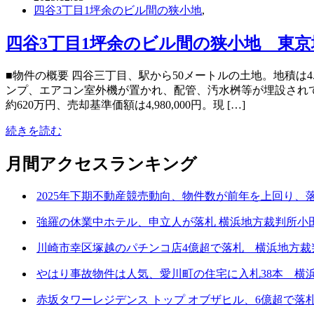
四谷3丁目1坪余のビル間の狭小地
,
四谷3丁目1坪余のビル間の狭小地 東京地
■物件の概要 四谷三丁目、駅から50メートルの土地。地積は
ンプ、エアコン室外機が置かれ、配管、汚水桝等が埋設されて
約620万円、売却基準価額は4,980,000円。現 […]
続きを読む
月間アクセスランキング
2025年下期不動産競売動向、物件数が前年を上回り、
強羅の休業中ホテル、申立人が落札 横浜地方裁判所小田支
川崎市幸区塚越のパチンコ店4億超で落札 横浜地方裁判所
やはり事故物件は人気、愛川町の住宅に入札38本 横浜地
赤坂タワーレジデンス トップ オブザヒル、6億超で落札 