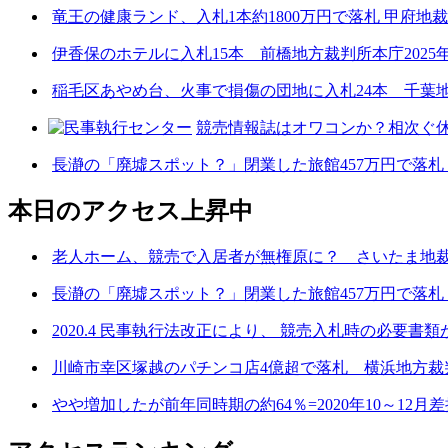
竜王の健康ランド、入札1本約1800万円で落札 甲府地裁
伊香保のホテルに入札15本 前橋地方裁判所本庁2025年
稲毛区あやめ台、火事で損傷の団地に入札24本 千葉地方
競売情報誌はオワコンか？相次ぐ休
長瀞の「廃墟スポット？」閉業した旅館457万円で落札 
本日のアクセス上昇中
老人ホーム、競売で入居者が無権原に？ さいたま地裁本庁
長瀞の「廃墟スポット？」閉業した旅館457万円で落札 
2020.4 民事執行法改正により、 競売入札時の必要書
川崎市幸区塚越のパチンコ店4億超で落札 横浜地方裁判所
やや増加したが前年同時期の約64％=2020年10～12月