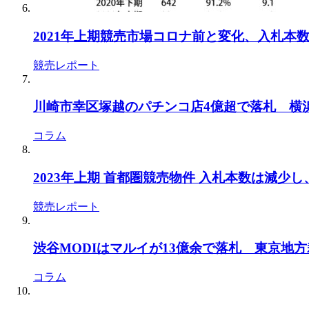
2021年上期競売市場コロナ前と変化、入札本
競売レポート
川崎市幸区塚越のパチンコ店4億超で落札 横浜地
コラム
2023年上期 首都圏競売物件 入札本数は減少
競売レポート
渋谷MODIはマルイが13億余で落札 東京地方裁
コラム