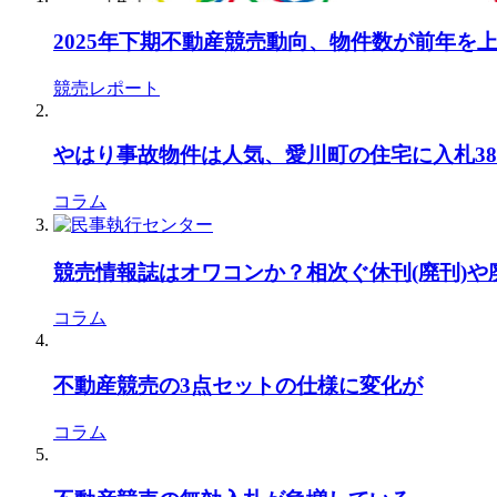
2025年下期不動産競売動向、物件数が前年を
競売レポート
やはり事故物件は人気、愛川町の住宅に入札38本
コラム
競売情報誌はオワコンか？相次ぐ休刊(廃刊)
コラム
不動産競売の3点セットの仕様に変化が
コラム