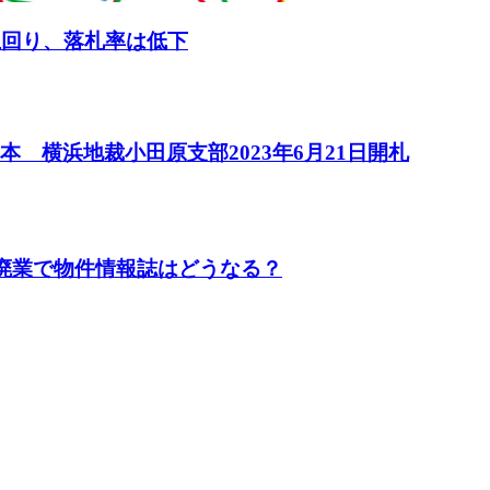
上回り、落札率は低下
 横浜地裁小田原支部2023年6月21日開札
や廃業で物件情報誌はどうなる？