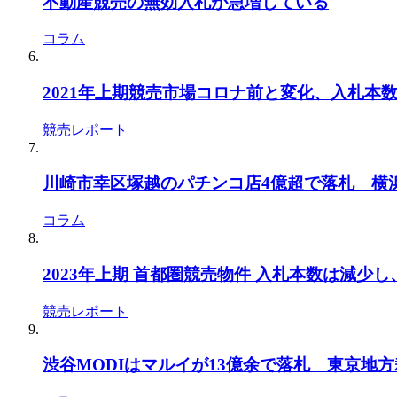
不動産競売の無効入札が急増している
コラム
2021年上期競売市場コロナ前と変化、入札本
競売レポート
川崎市幸区塚越のパチンコ店4億超で落札 横浜地
コラム
2023年上期 首都圏競売物件 入札本数は減少
競売レポート
渋谷MODIはマルイが13億余で落札 東京地方裁