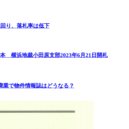
上回り、落札率は低下
 横浜地裁小田原支部2023年6月21日開札
や廃業で物件情報誌はどうなる？