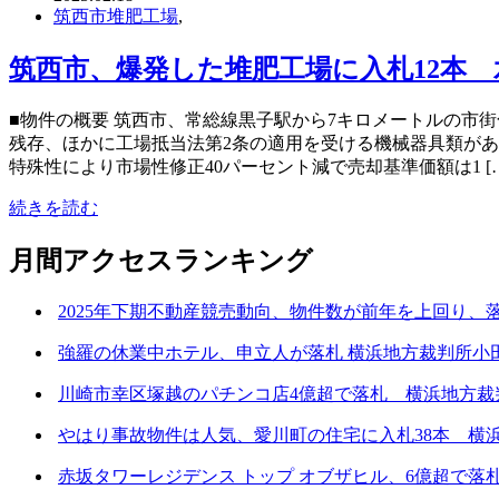
筑西市堆肥工場
,
筑西市、爆発した堆肥工場に入札12本 水
■物件の概要 筑西市、常総線黒子駅から7キロメートルの市
残存、ほかに工場抵当法第2条の適用を受ける機械器具類があ
特殊性により市場性修正40パーセント減で売却基準価額は1 […
続きを読む
月間アクセスランキング
2025年下期不動産競売動向、物件数が前年を上回り、
強羅の休業中ホテル、申立人が落札 横浜地方裁判所小田支
川崎市幸区塚越のパチンコ店4億超で落札 横浜地方裁判所
やはり事故物件は人気、愛川町の住宅に入札38本 横浜地
赤坂タワーレジデンス トップ オブザヒル、6億超で落札 