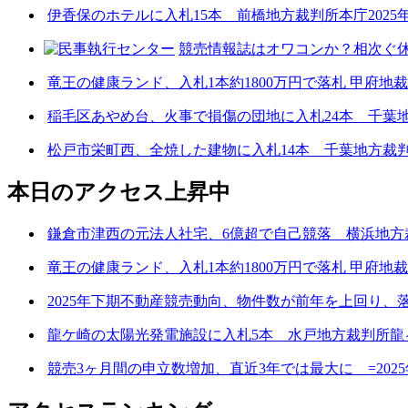
伊香保のホテルに入札15本 前橋地方裁判所本庁2025年
競売情報誌はオワコンか？相次ぐ休
竜王の健康ランド、入札1本約1800万円で落札 甲府地裁
稲毛区あやめ台、火事で損傷の団地に入札24本 千葉地方
松戸市栄町西、全焼した建物に入札14本 千葉地方裁判
本日のアクセス上昇中
鎌倉市津西の元法人社宅、6億超で自己競落 横浜地方裁判
竜王の健康ランド、入札1本約1800万円で落札 甲府地裁
2025年下期不動産競売動向、物件数が前年を上回り、
龍ケ崎の太陽光発電施設に入札5本 水戸地方裁判所龍ヶ崎
競売3ヶ月間の申立数増加、直近3年では最大に =2025