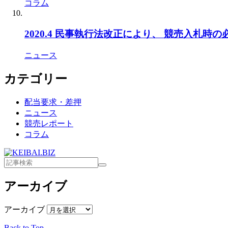
コラム
2020.4 民事執行法改正により、 競売入札時
ニュース
カテゴリー
配当要求・差押
ニュース
競売レポート
コラム
アーカイブ
アーカイブ
Back to Top