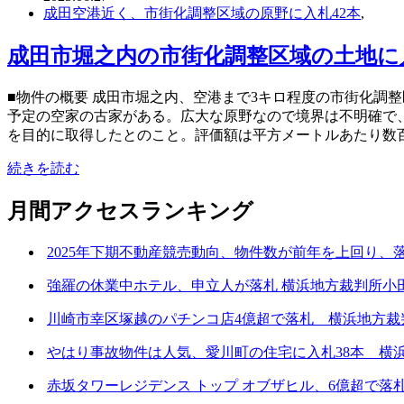
成田空港近く、市街化調整区域の原野に入札42本
,
成田市堀之内の市街化調整区域の土地に入札
■物件の概要 成田市堀之内、空港まで3キロ程度の市街化調整
予定の空家の古家がある。広大な原野なので境界は不明確で
を目的に取得したとのこと。評価額は平方メートルあたり数百円
続きを読む
月間アクセスランキング
2025年下期不動産競売動向、物件数が前年を上回り、
強羅の休業中ホテル、申立人が落札 横浜地方裁判所小田支
川崎市幸区塚越のパチンコ店4億超で落札 横浜地方裁判所
やはり事故物件は人気、愛川町の住宅に入札38本 横浜地
赤坂タワーレジデンス トップ オブザヒル、6億超で落札 