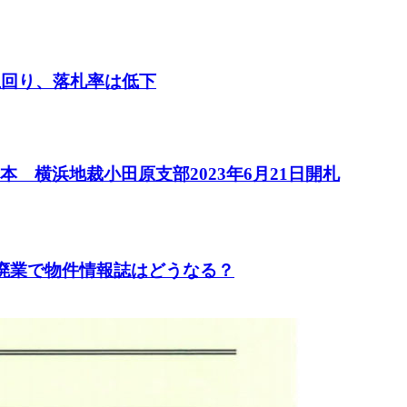
上回り、落札率は低下
 横浜地裁小田原支部2023年6月21日開札
や廃業で物件情報誌はどうなる？