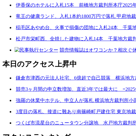
伊香保のホテルに入札15本 前橋地方裁判所本庁2025年
竜王の健康ランド、入札1本約1800万円で落札 甲府地裁
稲毛区あやめ台、火事で損傷の団地に入札24本 千葉地方
松戸市栄町西、全焼した建物に入札14本 千葉地方裁判
競売情報誌はオワコンか？相次ぐ休
本日のアクセス上昇中
鎌倉市津西の元法人社宅、6億超で自己競落 横浜地方裁判
競売3ヶ月間の申立数増加、直近3年では最大に =2025
強羅の休業中ホテル、申立人が落札 横浜地方裁判所小田支
3度目の落札、接道に難あり南篠崎町戸建住宅 東京地裁本庁
つくば市流星台のニュータウン分譲地 水戸地方裁判所土浦