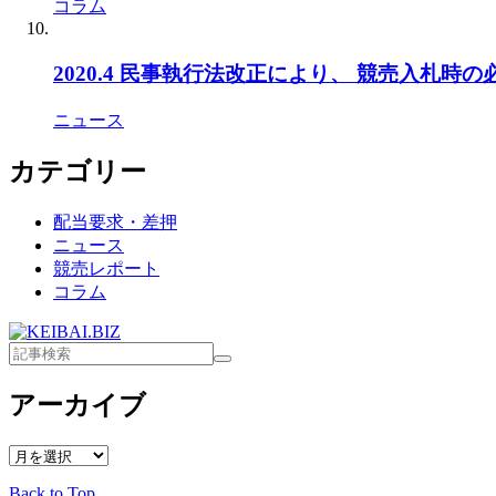
コラム
2020.4 民事執行法改正により、 競売入札時
ニュース
カテゴリー
配当要求・差押
ニュース
競売レポート
コラム
アーカイブ
ア
ー
Back to Top