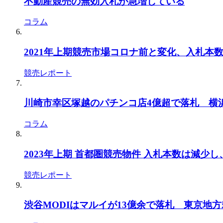
不動産競売の無効入札が急増している
コラム
2021年上期競売市場コロナ前と変化、入札本
競売レポート
川崎市幸区塚越のパチンコ店4億超で落札 横浜地
コラム
2023年上期 首都圏競売物件 入札本数は減少
競売レポート
渋谷MODIはマルイが13億余で落札 東京地方裁