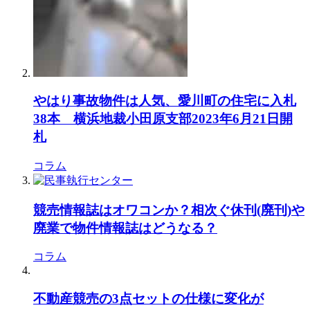
やはり事故物件は人気、愛川町の住宅に入札
38本 横浜地裁小田原支部2023年6月21日開
札
コラム
競売情報誌はオワコンか？相次ぐ休刊(廃刊)や
廃業で物件情報誌はどうなる？
コラム
不動産競売の3点セットの仕様に変化が