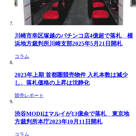
川崎市幸区塚越のパチンコ店4億超で落札 横
浜地方裁判所川崎支部2025年5月21日開札
コラム
2023年上期 首都圏競売物件 入札本数は減少
し、落札価格の上昇は沈静化
競売レポート
渋谷MODIはマルイが13億余で落札 東京地
方裁判所本庁2023年10月11日開札
コラム