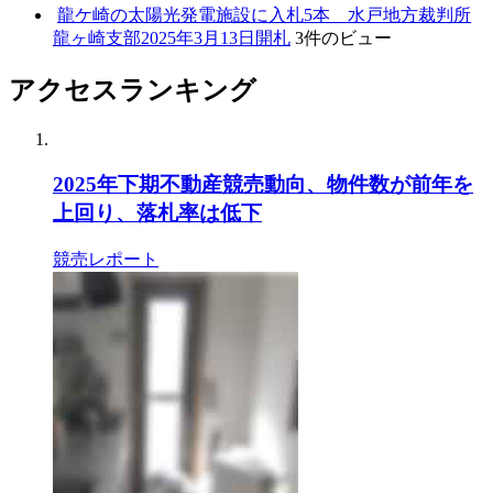
龍ケ崎の太陽光発電施設に入札5本 水戸地方裁判所
龍ヶ崎支部2025年3月13日開札
3件のビュー
アクセスランキング
2025年下期不動産競売動向、物件数が前年を
上回り、落札率は低下
競売レポート