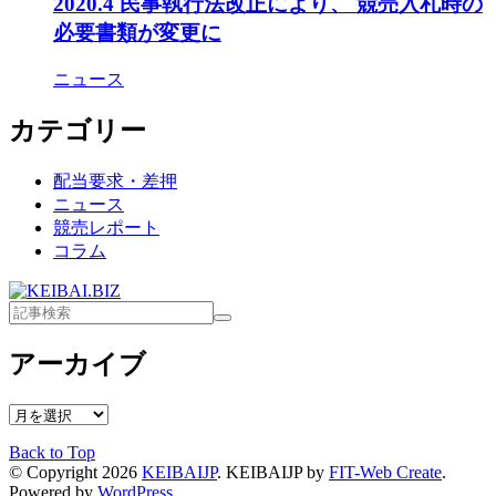
2020.4 民事執行法改正により、 競売入札時の
必要書類が変更に
ニュース
カテゴリー
配当要求・差押
ニュース
競売レポート
コラム
アーカイブ
ア
ー
Back to Top
カ
© Copyright 2026
KEIBAIJP
.
KEIBAIJP by
FIT-Web Create
.
イ
Powered by
WordPress
.