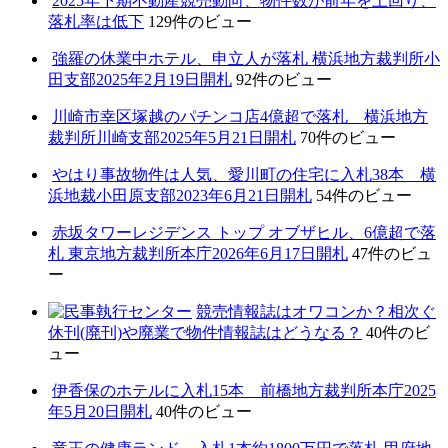
2025年下期不動産競売動向、物件数が前年を上回り、
落札率は低下
129件のビュー
強羅の休業中ホテル、申立人が落札 横浜地方裁判所小
田支部2025年2月19日開札
92件のビュー
川崎市幸区塚越のパチンコ店4億超で落札 横浜地方
裁判所川崎支部2025年5月21日開札
70件のビュー
やはり事故物件は人気、愛川町の住宅に入札38本 横
浜地裁小田原支部2023年6月21日開札
54件のビュー
赤坂タワーレジデンス トップ オブザヒル、6億超で落
札 東京地方裁判所本庁2026年6月17日開札
47件のビュ
ー
競売情報誌はオワコンか？相次ぐ
休刊(廃刊)や廃業で物件情報誌はどうなる？
40件のビ
ュー
伊香保のホテルに入札15本 前橋地方裁判所本庁2025
年5月20日開札
40件のビュー