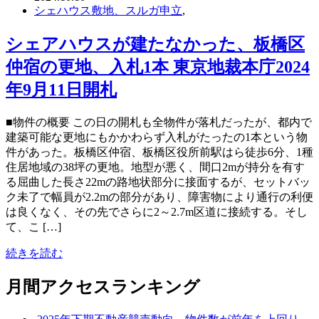
シェハウス敷地、スルガ申立
,
シェアハウスが建たなかった、板橋区
仲宿の更地、入札1本 東京地裁本庁2024
年9月11日開札
■物件の概要 この日の開札も全物件が落札だったが、都内で
建築可能な更地にもかかわらず入札がたったの1本という物
件があった。板橋区仲宿、板橋区役所前駅はら徒歩6分、1種
住居地域の38坪の更地。地型が悪く、間口2mが持分を有す
る屈曲した長さ22mの路地状部分に接面するが、セットバッ
ク未了で幅員が2.2mの部分があり、障害物により通行の利便
は良くなく、その先でさらに2～2.7m区道に接続する。そし
て、こ […]
続きを読む
月間アクセスランキング